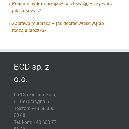
Preparat hydrofobizujący na elewację – czy warto i
jak stosować?
Zaprawa murarska – jak dobrać właściwą do
rodzaju bloczka?
BCD sp. z
o.o.
65-155 Zielona Góra,
ul. Dekoracyjna 6
Telefon: +48 68 300
00 68
Tel. kom: +48 603 77