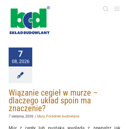
Przejdź
do
zawartości
7
08, 2026
Wiązanie cegieł w murze –
dlaczego układ spoin ma
znaczenie?
7 sierpnia, 2026
|
Mury
,
Poradniki budowlane
Mur z cegły lub pustaka wygląda z zewnątrz jak